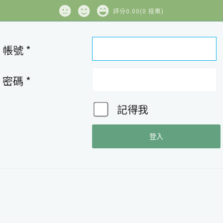
評分
0.00
(
0
投票
)
帳號
*
密碼
*
記得我
登入